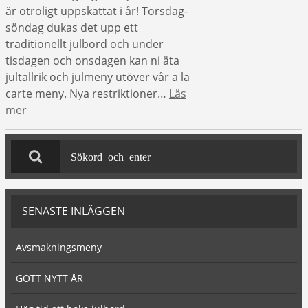
är otroligt uppskattat i år! Torsdag-
söndag dukas det upp ett
traditionellt julbord och under
tisdagen och onsdagen kan ni äta
jultallrik och julmeny utöver vår a la
carte meny. Nya restriktioner…
Läs
mer
SENASTE INLÄGGEN
Avsmakningsmeny
GOTT NYTT ÅR