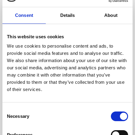
juni 2024
Consent
Details
About
maj 2024
This website uses cookies
april 2024
We use cookies to personalise content and ads, to
provide social media features and to analyse our traffic.
januari 2024
We also share information about your use of our site with
december 2023
our social media, advertising and analytics partners who
may combine it with other information that you’ve
september 2023
provided to them or that they’ve collected from your use
of their services.
maj 2023
februari 2023
Consent
Necessary
Selection
januari 2023
Preferences