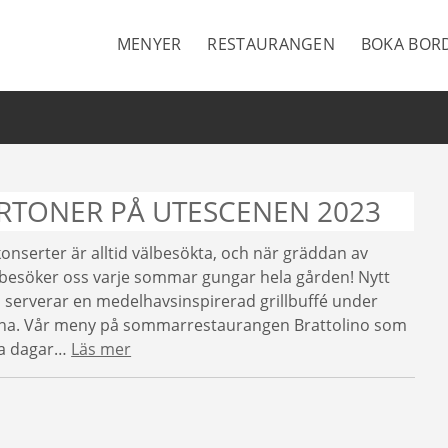
MENYER
RESTAURANGEN
BOKA BOR
TONER PÅ UTESCENEN 2023
serter är alltid välbesökta, och när gräddan av
r besöker oss varje sommar gungar hela gården! Nytt
 vi serverar en medelhavsinspirerad grillbuffé under
rna. Vår meny på sommarrestaurangen Brattolino som
ga dagar…
Läs mer