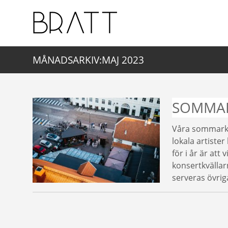
MÅNADSARKIV:MAJ 2023
SOMMAR
Våra sommarkon
lokala artiste
för i år är att
konsertkvälla
serveras övri