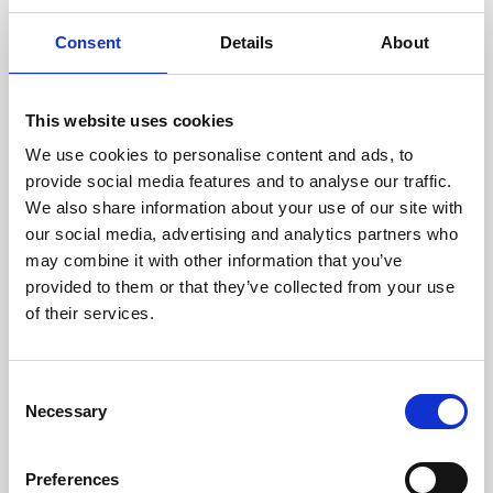
juni 2024
Consent
Details
About
maj 2024
april 2024
This website uses cookies
We use cookies to personalise content and ads, to
januari 2024
provide social media features and to analyse our traffic.
We also share information about your use of our site with
december 2023
our social media, advertising and analytics partners who
may combine it with other information that you’ve
september 2023
provided to them or that they’ve collected from your use
of their services.
maj 2023
februari 2023
Consent
Necessary
Selection
januari 2023
november 2022
Preferences