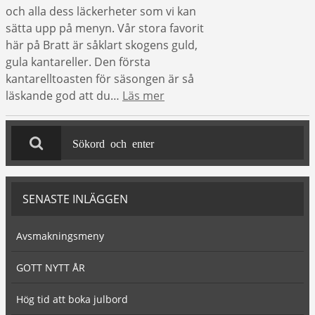
och alla dess läckerheter som vi kan
sätta upp på menyn. Vår stora favorit
här på Bratt är såklart skogens guld,
gula kantareller. Den första
kantarelltoasten för säsongen är så
läskande god att du…
Läs mer
SENASTE INLÄGGEN
Avsmakningsmeny
GOTT NYTT ÅR
Hög tid att boka julbord